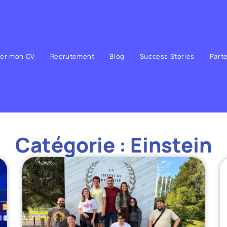
ser mon CV
Recrutement
Blog
Success Stories
Part
Catégorie : Einstein