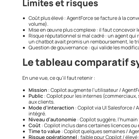
Limites et risques
Coût plus élevé : AgentForce se facture à la con
volume).
Mise en œuvre plus complexe : il faut concevoir le
Risque réputationnel si mal cadré : un agent qui 
un chatbot avait promis un remboursement, le tri
Question de gouvernance : qui valide les modific
Le tableau comparatif s
En une vue, ce qu’il faut retenir :
Mission
: Copilot augmente l’utilisateur / AgentF
Public
: Copilot pour les internes (commerciaux,
aux clients.
Mode d’interaction
: Copilot via UI Salesforce /
intégré.
Niveau d’autonomie
: Copilot suggère, l’humain 
Coût
: Copilot inclus dans certaines licences ou
Time to value
: Copilot quelques semaines / Agen
Risque opérationnel
: faible pour Copilot / élev