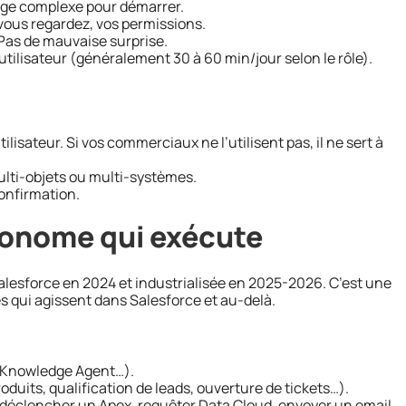
rage complexe pour démarrer.
 vous regardez, vos permissions.
 Pas de mauvaise surprise.
utilisateur (généralement 30 à 60 min/jour selon le rôle).
ilisateur. Si vos commerciaux ne l’utilisent pas, il ne sert à
ulti-objets ou multi-systèmes.
confirmation.
tonome qui exécute
lesforce en 2024 et industrialisée en 2025-2026. C’est une
 qui agissent dans Salesforce et au-delà.
, Knowledge Agent…).
oduits, qualification de leads, ouverture de tickets…).
w, déclencher un Apex, requêter Data Cloud, envoyer un email,