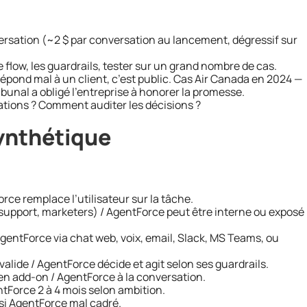
versation (~2 $ par conversation au lancement, dégressif sur
 flow, les guardrails, tester sur un grand nombre de cas.
répond mal à un client, c’est public. Cas Air Canada en 2024 —
bunal a obligé l’entreprise à honorer la promesse.
ations ? Comment auditer les décisions ?
ynthétique
orce remplace l’utilisateur sur la tâche.
 support, marketers) / AgentForce peut être interne ou exposé
 AgentForce via chat web, voix, email, Slack, MS Teams, ou
valide / AgentForce décide et agit selon ses guardrails.
 en add-on / AgentForce à la conversation.
tForce 2 à 4 mois selon ambition.
é si AgentForce mal cadré.