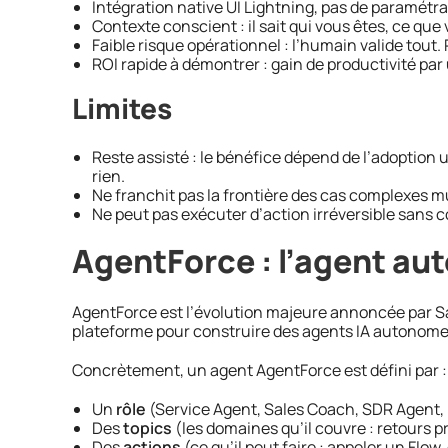
Intégration native UI Lightning, pas de paramét
Contexte conscient : il sait qui vous êtes, ce que
Faible risque opérationnel : l’humain valide tout.
ROI rapide à démontrer : gain de productivité par 
Limites
Reste assisté : le bénéfice dépend de l’adoption ut
rien.
Ne franchit pas la frontière des cas complexes m
Ne peut pas exécuter d’action irréversible sans 
AgentForce : l’agent au
AgentForce est l’évolution majeure annoncée par Sa
plateforme pour construire des agents IA autonomes
Concrètement, un agent AgentForce est défini par :
Un
rôle
(Service Agent, Sales Coach, SDR Agent
Des
topics
(les domaines qu’il couvre : retours pr
Des
actions
(ce qu’il peut faire : appeler un Flo