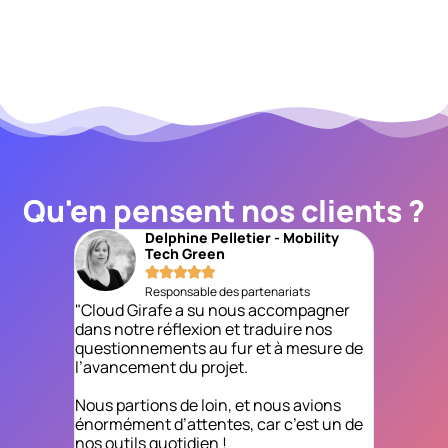
Qu'en pensent nos clients ?
Delphine Pelletier - Mobility
Tech Green





Responsable des partenariats
"Cloud Gi
"Cloud Girafe a su nous accompagner
dans la m
dans notre réflexion et traduire nos
Salesforc
questionnements au fur et à mesure de
l’avancement du projet.
Leur équip
sérieuse e
Nous partions de loin, et nous avions
énormément d’attentes, car c’est un de
Le projet 
nos outils quotidien !