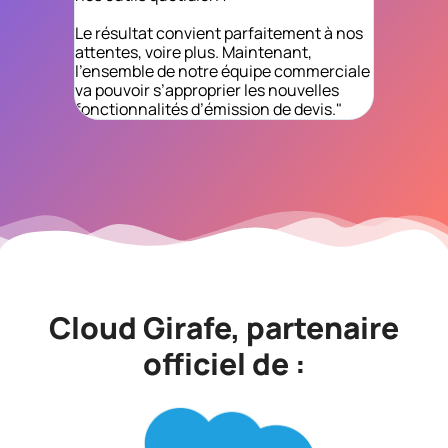
n'avons p
appel à eu
Le résultat convient parfaitement à nos
Cloud."
attentes, voire plus. Maintenant,
l’ensemble de notre équipe commerciale
va pouvoir s’approprier les nouvelles
fonctionnalités d’émission de devis."
Cloud Girafe, partenaire
officiel de :