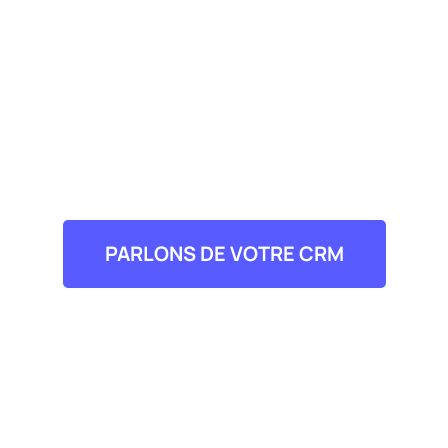
est devenu complexe,
lent ou coûteux à faire
évoluer ?
Nous remettons à plat votre CRM pour le rendre
fiable et exploitable.
PARLONS DE VOTRE CRM