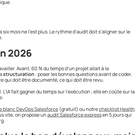
ique.
y a six mois ne l’est plus. Le rythme d’audit doit s’aligner sur le
e.
 en 2026
iller. Avant, 60 % du temps d’un projet allait à la
la
structuration
: poser les bonnes questions avant de coder,
 ce qui doit être documenté, ce qui doit être revu.
L’IA fait gagner du temps sur l’exécution ; elle en coûte sur la
e.
re blanc DevOps Salesforce
(gratuit) ou notre
checklist Health
lus vite, on propose un
audit Salesforce express
en 5 jours qui
rg.