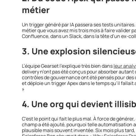
métier
Un trigger généré par IA passera ses tests unitaires. 
métier que vous avez mis trois mois à faire valider p
Confluence, dans un Slack, dans la tête d’un ex-col
3. Une explosion silencieus
L’équipe Gearset l’explique très bien dans
leur anal
delivery n’ont pas été conçus pour absorber autant
contrôles de gouvernance ont été pensés pour des
et déploie un trigger Apex dans le temps qu’il fallai
»
4. Une org qui devient illisi
C’est le point qui fait le plus mal. À force de génére
champ a été ajouté, pourquoi telle automatisation a
plausible mais souvent inventée. Six mois plus tard,
Salesforce Ben résumait dans
« Why Salesforce Prof