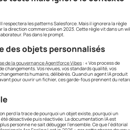
Il respectera les patterns Salesforce. Mais il ignorera la règle
ar la direction commerciale en 2023. Cette règle vit dans un wi
laborateur. Pas dans le prompt.
e des objets personnalisés
yse de la gouvernance Agentforce Vibes
: « Vos process de
 de changements. Vos revues, vos standards qualité, vos
 changements humains, délibérés. Quand un agent IA produit
t avant pour ouvrir un fichier, ces garde-fous prennent du retar
ble
r, on perd la trace de pourquoi un objet existe, pourquoi un
 été désactivée puis réactivée. La documentation IA est
 plus personne ne sait débugger l’ensemble. Ce que l’éditorial
essionals Are Feeling Lost in 2026 »
par cette phrase devenu