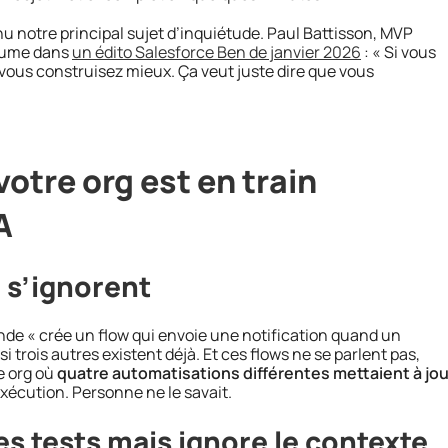
enu notre principal sujet d’inquiétude. Paul Battisson, MVP
ésume dans
un édito Salesforce Ben de janvier 2026
: « Si vous
 vous construisez mieux. Ça veut juste dire que vous
tre org est en train
A
 s’ignorent
ande « crée un flow qui envoie une notification quand un
 trois autres existent déjà. Et ces flows ne se parlent pas,
e org où
quatre automatisations différentes mettaient à jou
’exécution. Personne ne le savait.
es tests mais ignore le contexte