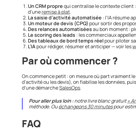
Un CRM propre
qui centralise le contexte client :
d’une
remise à plat
.
La saisie d’activité automatisée
: l’IA résume ap
Un moteur de devis (CPQ)
pour sortir des propo
Des relances automatisées
au bon moment : plu
Le scoring des leads
: les commerciaux appellen
Des tableaux de bord temps réel
pour piloter sa
L’IA
pour rédiger, résumer et anticiper — voir les
w
Par où commencer ?
On commence petit : on mesure où part vraiment le t
d’activité ou les devis), on fiabilise les données, pu
d’une démarche
SalesOps
.
Pour aller plus loin :
notre livre blanc gratuit
« A
méthode. Ou
échangeons 30 minutes
pour estim
FAQ