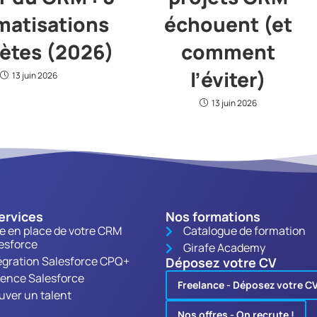
matisations
échouent (et
ètes (2026)
comment
l’éviter)
13 juin 2026
13 juin 2026
ervices
Nos formations
e en place de votre CRM
Catalogue de formation
esforce
Girafe Academy
égration Salesforce CPQ+
Déposez votre CV
ence Salesforce
Freelance - Déposez votre C
uver un talent
Nos offres - On recrute !