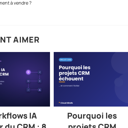
ment à vendre ?
NT AIMER
kflows IA
Pourquoi les
r du CRM : 8
projets CRM