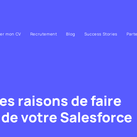
ser mon CV
Recrutement
Blog
Success Stories
Part
es raisons de faire
 de votre Salesforce