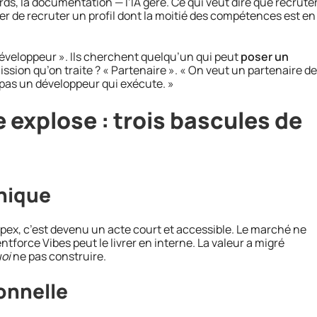
ds, la documentation — l’IA gère. Ce qui veut dire que recrute
er de recruter un profil dont la moitié des compétences est en
développeur ». Ils cherchent quelqu’un qui peut
poser un
mission qu’on traite ? « Partenaire ». « On veut un partenaire de
pas un développeur qui exécute. »
explose : trois bascules de
nique
Apex, c’est devenu un acte court et accessible. Le marché ne
tforce Vibes peut le livrer en interne. La valeur a migré
oi
ne pas construire.
onnelle