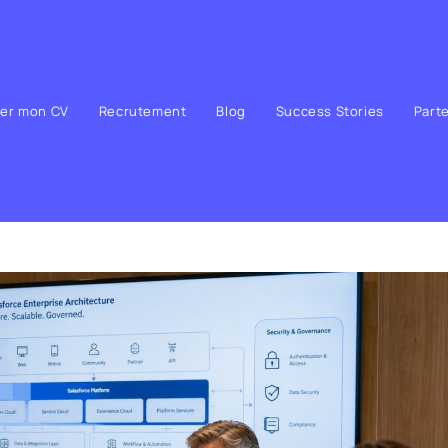
ser mon CV
Recrutement
Blog
Success Stories
Part